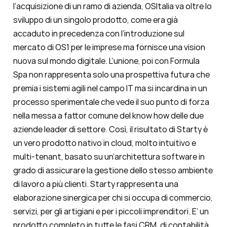
l’acquisizione di un ramo di azienda, OSItalia va oltre lo
sviluppo di un singolo prodotto, come era già
accaduto in precedenza con l’introduzione sul
mercato di OS1 per le imprese ma fornisce una vision
nuova sul mondo digitale. L’unione, poi con Formula
Spa non rappresenta solo una prospettiva futura che
premia i sistemi agili nel campo IT ma si incardina in un
processo sperimentale che vede il suo punto di forza
nella messa a fattor comune del know how delle due
aziende leader di settore. Così, il risultato di Starty è
un vero prodotto nativo in cloud, molto intuitivo e
multi-tenant, basato su un’architettura software in
grado di assicurare la gestione dello stesso ambiente
di lavoro a più clienti. Starty rappresenta una
elaborazione sinergica per chi si occupa di commercio,
servizi, per gli artigiani e per i piccoli imprenditori. E’ un
prodotto completo in tutte le fasi CRM, di contabilità