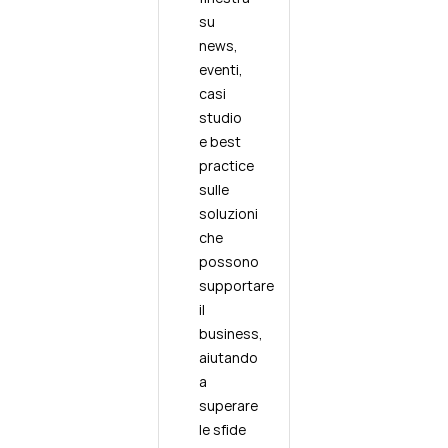
su
news,
eventi,
casi
studio
e best
practice
sulle
soluzioni
che
possono
supportare
il
business,
aiutando
a
superare
le sfide