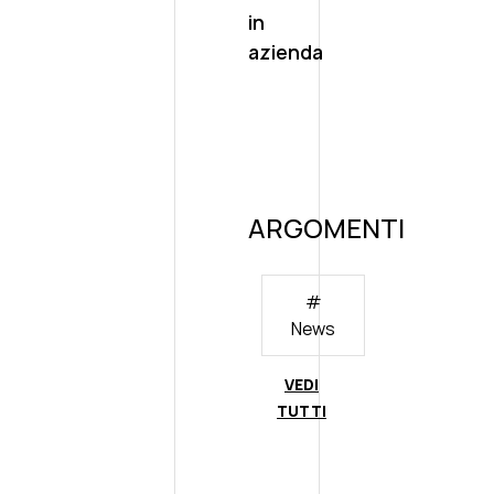
in
azienda
ARGOMENTI
#
News
VEDI
TUTTI