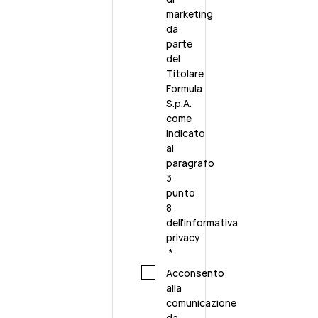
marketing
da
parte
del
Titolare
Formula
S.p.A.
come
indicato
al
paragrafo
3
punto
8
dell'
informativa
privacy
*
Acconsento
alla
comunicazione
da