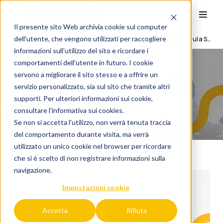
Il presente sito Web archivia cookie sul computer
dell'utente, che vengono utilizzati per raccogliere
Starty Italia: al via il nuovo piano industriale di OSItalia e Formula Spa
informazioni sull'utilizzo del sito e ricordare i
comportamenti dell'utente in futuro. I cookie
servono a migliorare il sito stesso e a offrire un
Starty Italia: al via il nuovo
servizio personalizzato, sia sul sito che tramite altri
piano industriale di OSItalia
supporti. Per ulteriori informazioni sui cookie,
e Formula Spa
consultare l'
informativa sui cookies.
Se non si accetta l'utilizzo, non verrà tenuta traccia
del comportamento durante visita, ma verrà
utilizzato un unico cookie nel browser per ricordare
che si è scelto di non registrare informazioni sulla
navigazione.
Impostazioni cookie
Accetta
Rifiuta