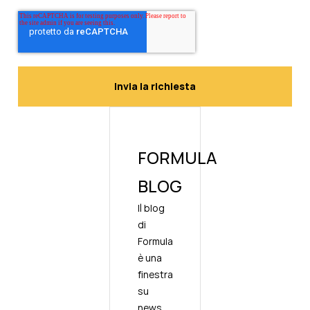
FORMULA
BLOG
Il blog
di
Formula
è una
finestra
su
news,