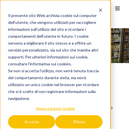
Il presente sito Web archivia cookie sul computer
dell'utente, che vengono utilizzati per raccogliere
UniQa per lo Smart Retail
informazioni sull'utilizzo del sito e ricordare i
comportamenti dell'utente in futuro. I cookie
servono a migliorare il sito stesso e a offrire un
UniQa per lo Smart Retail
servizio personalizzato, sia sul sito che tramite altri
supporti. Per ulteriori informazioni sui cookie,
consultare l'
informativa sui cookies.
Se non si accetta l'utilizzo, non verrà tenuta traccia
del comportamento durante visita, ma verrà
Le nuove tecnologie stanno cambiando il
utilizzato un unico cookie nel browser per ricordare
completamente il mondo del retail, influenzando
che si è scelto di non registrare informazioni sulla
navigazione.
l’esperienza di acquisto sia dal punto di vista
dell’esperienza che del pagamento. Questo nuovo
Impostazioni cookie
panorama è il cosiddetto Smart Retail e sta
Accetta
Rifiuta
cambiando radicalmente le aspettative dei