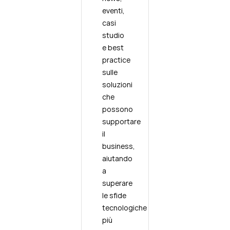
eventi,
casi
studio
e best
practice
sulle
soluzioni
che
possono
supportare
il
business,
aiutando
a
superare
le sfide
tecnologiche
più