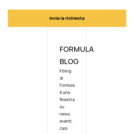
FORMULA
BLOG
Il blog
di
Formula
è una
finestra
su
news,
eventi,
casi