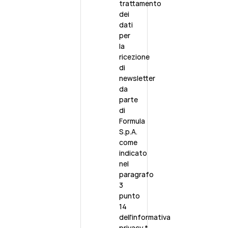
trattamento
dei
dati
per
la
ricezione
di
newsletter
da
parte
di
Formula
S.p.A.
come
indicato
nel
paragrafo
3
punto
14
dell'
informativa
privacy
.
*