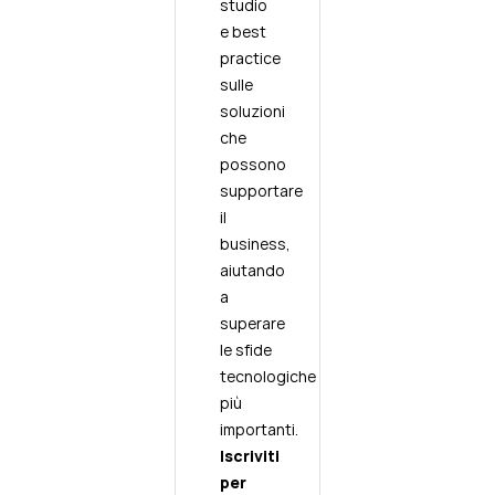
studio
e best
practice
sulle
soluzioni
che
possono
supportare
il
business,
aiutando
a
superare
le sfide
tecnologiche
più
importanti.
Iscriviti
per