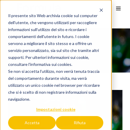
Il presente sito Web archivia cookie sul computer
dell'utente, che vengono utilizzati per raccogliere
Execution Best Practice – focus manufacturing
informazioni sull'utilizzo del sito e ricordare i
comportamenti dell'utente in futuro. I cookie
servono a migliorare il sito stesso e a offrire un
Execution Best Practice –
servizio personalizzato, sia sul sito che tramite altri
focus manufacturing
supporti. Per ulteriori informazioni sui cookie,
consultare l'
informativa sui cookies.
Se non si accetta l'utilizzo, non verrà tenuta traccia
del comportamento durante visita, ma verrà
utilizzato un unico cookie nel browser per ricordare
che si è scelto di non registrare informazioni sulla
navigazione.
Impostazioni cookie
Accetta
Rifiuta