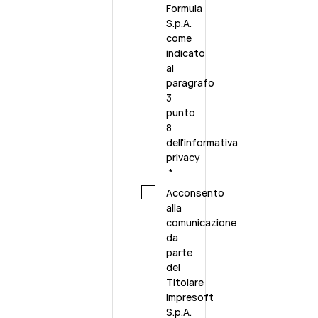
Formula
S.p.A.
come
indicato
al
paragrafo
3
punto
8
dell'
informativa
privacy
*
Acconsento
alla
comunicazione
da
parte
del
Titolare
Impresoft
S.p.A.