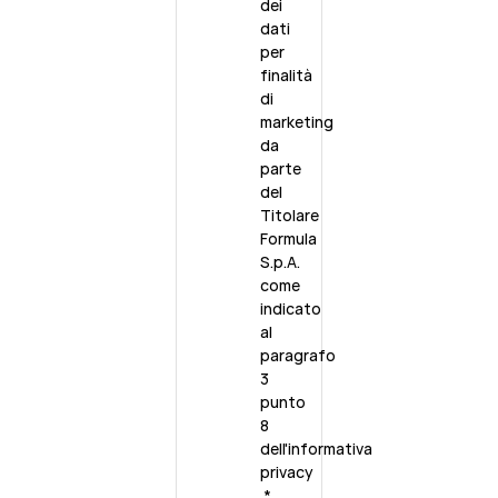
dei
dati
per
finalità
di
marketing
da
parte
del
Titolare
Formula
S.p.A.
come
indicato
al
paragrafo
3
punto
8
dell'
informativa
privacy
*