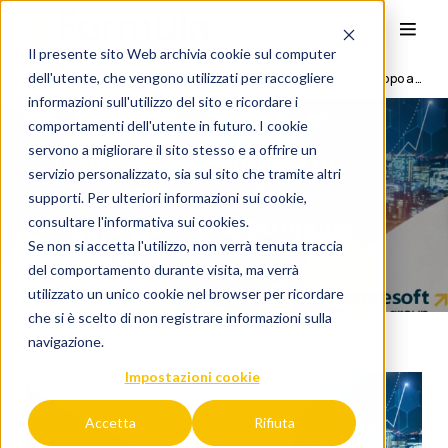
Il presente sito Web archivia cookie sul computer
dell'utente, che vengono utilizzati per raccogliere
Continua l’espansione di impresoft group: si aggiunge al gruppo anche PROGEL
informazioni sull'utilizzo del sito e ricordare i
comportamenti dell'utente in futuro. I cookie
servono a migliorare il sito stesso e a offrire un
Continua l’espansione di
servizio personalizzato, sia sul sito che tramite altri
impresoft group: si
supporti. Per ulteriori informazioni sui cookie,
aggiunge al gruppo anche
consultare l'
informativa sui cookies.
Se non si accetta l'utilizzo, non verrà tenuta traccia
PROGEL
del comportamento durante visita, ma verrà
utilizzato un unico cookie nel browser per ricordare
che si è scelto di non registrare informazioni sulla
navigazione.
Impostazioni cookie
Accetta
Rifiuta