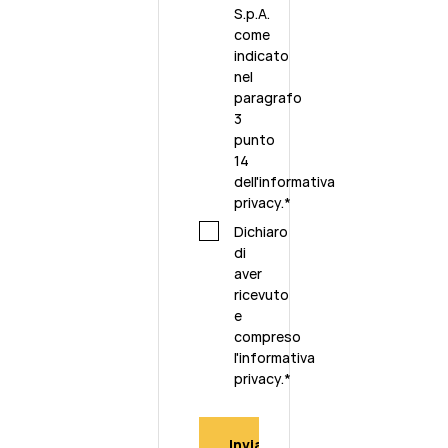
S.p.A.
come
indicato
nel
paragrafo
3
punto
14
dell'
informativa
privacy
.
*
Dichiaro
di
aver
ricevuto
e
compreso
l'
informativa
privacy.
*