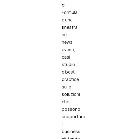
di
Formula
è una
finestra
su
news,
eventi,
casi
studio
e best
practice
sulle
soluzioni
che
possono
supportare
il
business,
aiutando