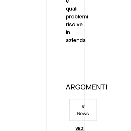
e
quali
problemi
risolve
in
azienda
ARGOMENTI
#
News
VEDI