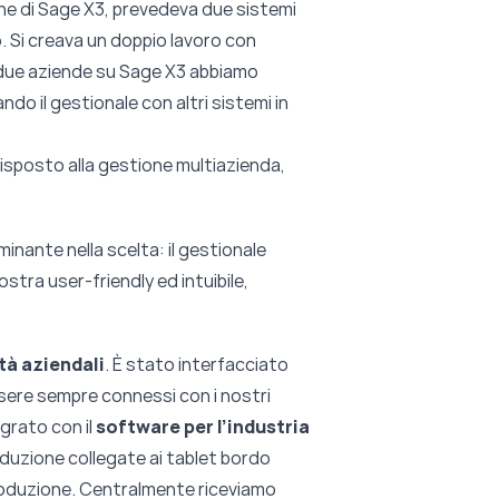
one di Sage X3, prevedeva due sistemi
o. Si creava un doppio lavoro con
e due aziende su Sage X3 abbiamo
do il gestionale con altri sistemi in
disposto alla gestione multiazienda,
nante nella scelta: il gestionale
tra user-friendly ed intuibile,
ità aziendali
. È stato interfacciato
ssere sempre connessi con i nostri
egrato con il
software per l’industria
oduzione collegate ai tablet bordo
 produzione. Centralmente riceviamo