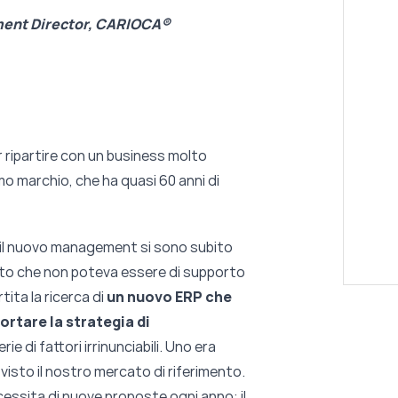
pment Director, CARIOCA®
er ripartire con un business molto
imo marchio, che ha quasi 60 anni di
 e il nuovo management si sono subito
ato che non poteva essere di supporto
tita la ricerca di
un nuovo ERP che
ortare la strategia di
rie di fattori irrinunciabili. Uno era
visto il nostro mercato di riferimento.
ecessita di nuove proposte ogni anno: il