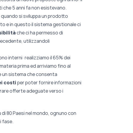
i che 5 anni fa non esistevano.
e: quando si sviluppa un prodotto
o e in questo il sistema gestionale ci
sibilità
che ci ha permesso di
precedente, utilizzandoli
sono interni: realizziamo il 65% dei
materia prima ed arriviamo fino al
e un sistema che consenta
i costi
per poter fornire informazioni
rare offerte adeguate verso i
iù di 80 Paesi nel mondo, ognuno con
i fase.