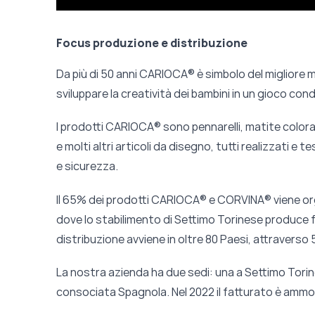
Focus produzione e distribuzione
Da più di 50 anni CARIOCA® è simbolo del migliore ma
sviluppare la creatività dei bambini in un gioco cond
I prodotti CARIOCA® sono pennarelli, matite colorat
e molti altri articoli da disegno, tutti realizzati e
e sicurezza.
Il 65% dei prodotti CARIOCA® e CORVINA® viene org
dove lo stabilimento di Settimo Torinese produce fino
distribuzione avviene in oltre 80 Paesi, attraverso 
La nostra azienda ha due sedi: una a Settimo Torine
consociata Spagnola. Nel 2022 il fatturato è ammont