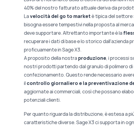
40% del nostro fatturato attuale deriva da prodott
La
velocità del go to market
è tipica del settor
bisogna essere tempestivi nella proposta al mercat
deve supportare. Altrettanto importante è la
fles
recuperare i dati di base e lo storico dall’azienda 
proficuamente in Sage X3.
A proposito della nostra
produzione
, i processi 
nostri prodotti partendo dal granulo di polimero di 
confezionamento. Questo rende necessario aver
il
controllo giornaliero e la preventivazione de
aggiornate ai commerciali, così che possano elabo
potenziali clienti.
Per quanto riguarda la distribuzione, è estesa a p
caratteristiche diverse. Sage X3 ci supporta in ogn