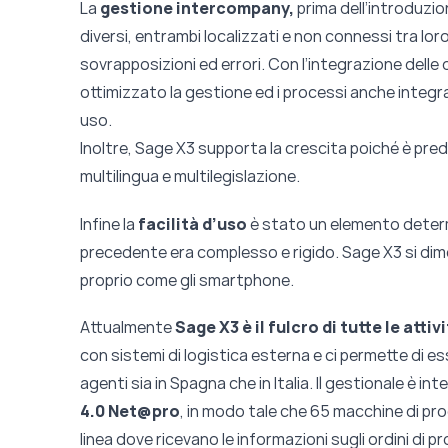
La
gestione intercompany,
prima dell’introduzi
diversi, entrambi localizzati e non connessi tra lor
sovrapposizioni ed errori. Con l’integrazione dell
ottimizzato la gestione ed i processi anche integran
uso.
Inoltre, Sage X3 supporta la crescita poiché è pre
multilingua e multilegislazione.
Infine la
facilità d’uso
è stato un elemento determi
precedente era complesso e rigido. Sage X3 si dimos
proprio come gli smartphone.
Attualmente
Sage X3 è il fulcro di tutte le attiv
con sistemi di logistica esterna e ci permette di e
agenti sia in Spagna che in Italia. Il gestionale è int
4.0
Net@pro
, in modo tale che 65 macchine di pr
linea dove ricevano le informazioni sugli ordini di