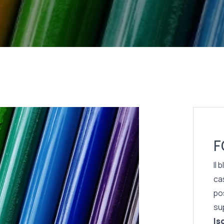
F
Il 
cas
po
su
Is