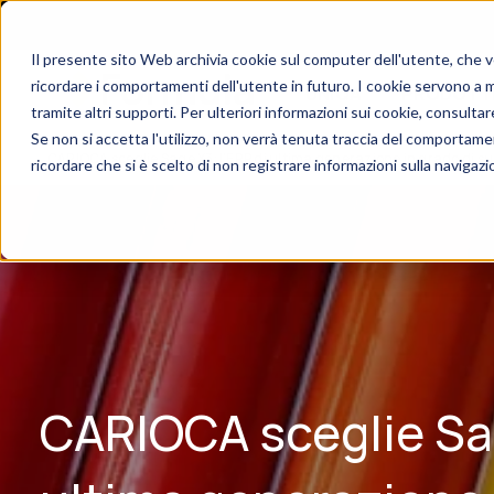
Il presente sito Web archivia cookie sul computer dell'utente, che ven
ricordare i comportamenti dell'utente in futuro. I cookie servono a mig
UNIQA
PRODOTT
tramite altri supporti. Per ulteriori informazioni sui cookie, consultare
Se non si accetta l'utilizzo, non verrà tenuta traccia del comportame
CARIOCA sceglie Sage X3: l’ERP di ultima generazione in grado di su
ricordare che si è scelto di non registrare informazioni sulla navigazi
CARIOCA sceglie Sag