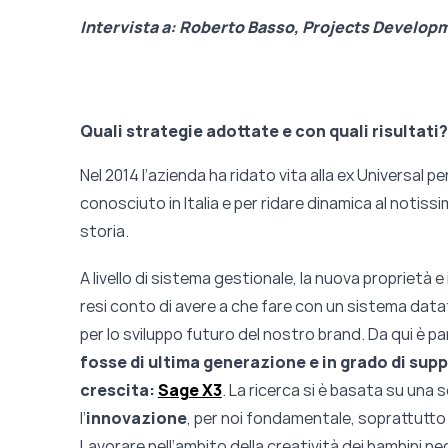
Intervista a: Roberto Basso, Projects Develo
Quali strategie adottate e con quali risultati?
Nel 2014 l’azienda ha ridato vita alla ex Universal p
conosciuto in Italia e per ridare dinamica al notiss
storia.
A livello di sistema gestionale, la nuova proprietà
resi conto di avere a che fare con un sistema dat
per lo sviluppo futuro del nostro brand. Da qui è par
fosse di ultima generazione e in grado di supp
crescita:
Sage X3
. La ricerca si è basata su una se
l’
innovazione
, per noi fondamentale, soprattutto 
Lavorare nell’ambito della creatività dei bambini n