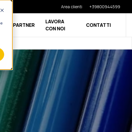
Area clienti
+39800944599
LAVORA
he
E
PARTNER
CONTATTI
CON NOI