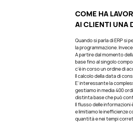
COME HA LAVOR
AI CLIENTI UNA
Quando si parla di ERP si p
la programmazione. Invece s
A partire dal momento della
base fino al singolo compon
c’è in corso un ordine di 
Il calcolo della data di co
E’ interessante la comples
gestiamo in media 400 ordin
distinta base che può conta
Il flusso delle informazion
e limitiamo le inefficienze 
quantità e nei tempi corret