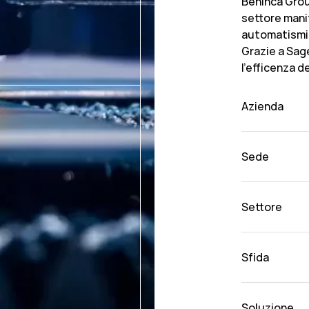
Benincà Grou
settore mani
automatismi
Grazie a Sag
l'efficenza d
Azienda
Sede
Settore
Sfida
Soluzione