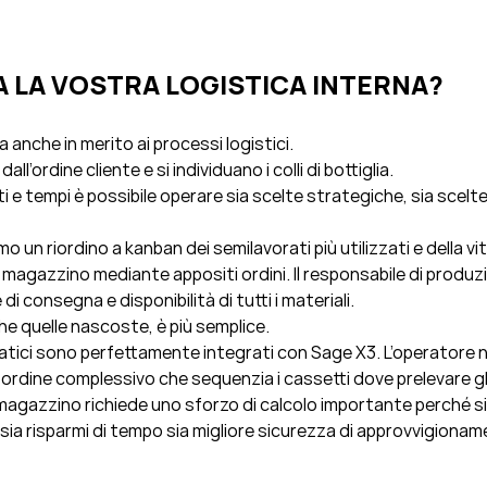
 LA VOSTRA LOGISTICA INTERNA?
 anche in merito ai processi logistici.
ll’ordine cliente e si individuano i colli di bottiglia.
 e tempi è possibile operare sia scelte strategiche, sia scelte o
un riordino a kanban dei semilavorati più utilizzati e della vit
magazzino mediante appositi ordini. Il responsabile di produzio
di consegna e disponibilità di tutti i materiali.
che quelle nascoste, è più semplice.
atici sono perfettamente integrati con Sage X3. L’operatore no
 ordine complessivo che sequenzia i cassetti dove prelevare gli a
 magazzino richiede uno sforzo di calcolo importante perché si tr
ia risparmi di tempo sia migliore sicurezza di approvvigionam