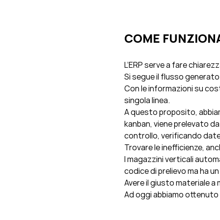
COME FUNZIONA
L’ERP serve a fare chiarezza
Si segue il flusso generato da
Con le informazioni su costi
singola linea.
A questo proposito, abbiamo 
kanban, viene prelevato da 
controllo, verificando date 
Trovare le inefficienze, an
I magazzini verticali autom
codice di prelievo ma ha un
Avere il giusto materiale a
Ad oggi abbiamo ottenuto s