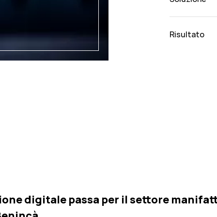
Risultato
one digitale passa per il settore manifattu
Benincà