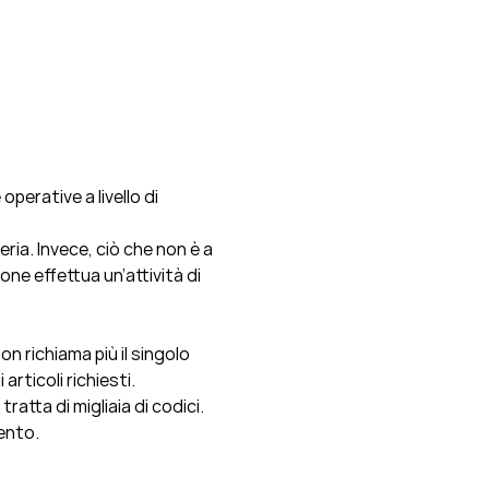
perative a livello di
eria. Invece, ciò che non è a
ne effettua un’attività di
n richiama più il singolo
rticoli richiesti.
atta di migliaia di codici.
ento.