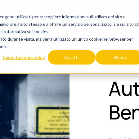
gono utilizzati per raccogliere informazioni sull'utilizzo del sito e
CASI DI
liorare il sito stesso e a offrire un servizio personalizzato, sia sul sito c
I
AZIENDA
EVENTI
RISORS
SUCCESSO
 l'
informativa sui cookies.
nto durante visita, ma verrà utilizzato un unico cookie nel browser per
one.
Impostazioni cookie
Accetta
Rifiuta
Case stu
Au
Be