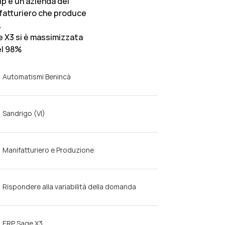
p è un’azienda del
fatturiero che produce
.
e X3 si è massimizzata
el 98%
Automatismi Benincà
Sandrigo (VI)
Manifatturiero e Produzione
Rispondere alla variabilità della domanda
ERP Sage X3