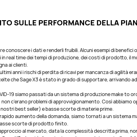
ITO SULLE PERFORMANCE DELLA PIAN
e conoscere i dati e renderli fruibili. Alcuni esempi di benefici 
 in real time dei tempi di produzione, dei costi di prodotto, il
na ai clienti.
timi anni i rischi di perdita di ricavi per mancanza di agilità era
lte che Sage X3 è stato in grado di supportare, arrivando ad
COVID-19 siamo passati da un sistema di produzione make to o
 non c’erano problemi di approvvigionamento. Così abbiamo o
i nostri best seller) e basse scorte di materie prime.
 un rapido aumento della domanda, siamo tornati a un sistema m
asse scorte di prodotto finito.
’approccio al mercato, data la complessità descritta prima, no