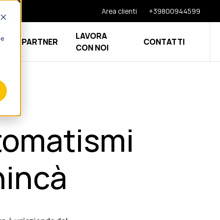
Area clienti
+39800944599
LAVORA
he
E
PARTNER
CONTATTI
CON NOI
dy
tomatismi
nincà