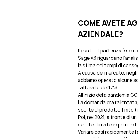
COME AVETE AG
AZIENDALE?
Il punto di partenza è sempr
Sage X3 riguardano l’analisi
la stima dei tempi di conseg
A causa del mercato, negli ul
abbiamo operato alcune sce
fatturato del 17%.
All’inizio della pandemia 
La domanda era rallentata,
scorte di prodotto finito (
Poi, nel 2021, a fronte di
scorte di materie prime e b
Variare così rapidamente l