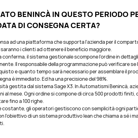
ATO BENINCÀ IN QUESTO PERIODO 
 DATA DI CONSEGNA CERTA?
ensa ad una piattaforma che supporta l’azienda per il comparto
aranno i clienti ad ottenere il beneficio maggiore.
 conferma, il sistema gestionale scompone l’ordine in dettagli
ente. Il responsabile della programmazione può verificare se l
acquisto e quanto tempo sarà necessario per assemblare il pro
nsegna è immediato. Ed ha una precisione del 98%.
sità gestita dal sistema Sage X3. In Automatismi Benincà, azi
i al mese. Ogni ordine si compone di circa 500 prodotti finiti, 
re fino a 100 righe.
i è costante, gli operatori gestiscono con semplicità ogni part
con l’obiettivo di un sistema produttivo lean che chiama a sé i ma
ti.