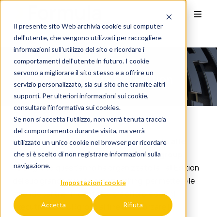
Il presente sito Web archivia cookie sul computer
dell'utente, che vengono utilizzati per raccogliere
The Big Thing - Fall Edition
informazioni sull'utilizzo del sito e ricordare i
comportamenti dell'utente in futuro. I cookie
servono a migliorare il sito stesso e a offrire un
The Big Thing - Fall Edition
servizio personalizzato, sia sul sito che tramite altri
supporti. Per ulteriori informazioni sui cookie,
consultare l'
informativa sui cookies.
Se non si accetta l'utilizzo, non verrà tenuta traccia
del comportamento durante visita, ma verrà
Il grande evento di networking riservato alle
utilizzato un unico cookie nel browser per ricordare
Aziende Partner Commerciali di YOURgroup
che si è scelto di non registrare informazioni sulla
navigazione.
YOURgroup quest’anno ha organizzato la Fall Edition
del suo grande evento di networking, per mettere le
Impostazioni cookie
aziende partner in contatto tra di loro e con gli
Accetta
Rifiuta
executive di YOURgroup al fine di rafforzare la