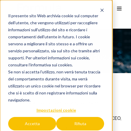
Il presente sito Web archivia cookie sul computer
dell'utente, che vengono utilizzati per raccogliere
YourCFO - Leadership, Innovazione e Crescita 2025
informazioni sull'utilizzo del sito e ricordare i
comportamenti dell'utente in futuro. I cookie
servono a migliorare il sito stesso e a offrire un
YourCFO - Leadership,
servizio personalizzato, sia sul sito che tramite altri
Innovazione e Crescita 2025
supporti. Per ulteriori informazioni sui cookie,
consultare l'
informativa sui cookies.
Se non si accetta l'utilizzo, non verrà tenuta traccia
del comportamento durante visita, ma verrà
utilizzato un unico cookie nel browser per ricordare
che si è scelto di non registrare informazioni sulla
L’EVENTO
navigazione.
Formula sarà sponsor del convegno Leadership,
Innovazione e Crescita 2025 organizzato da
Impostazioni cookie
YOURgroup. L'evento è destinato a
Imprenditori, CEO,
Accetta
Rifiuta
DG e agli associati di YOURgroup.