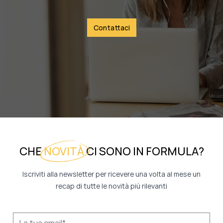
Contattaci
CHE
NOVITÀ
CI SONO IN FORMULA?
Iscriviti alla newsletter per ricevere una volta al mese un
recap di tutte le novità più rilevanti